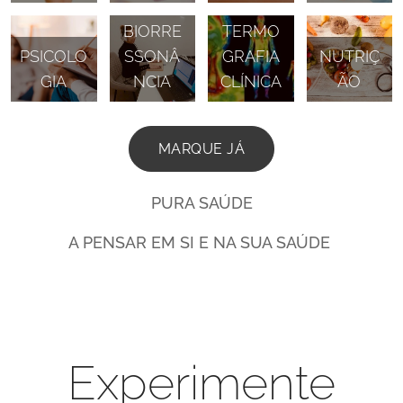
AR COM
BIORRE
TERMO
PSICOLO
SSONÂ
GRAFIA
NUTRIÇ
GIA
NCIA
CLÍNICA
ÃO
MARQUE JÁ
PURA SAÚDE
A PENSAR EM SI E NA SUA SAÚDE
Experimente