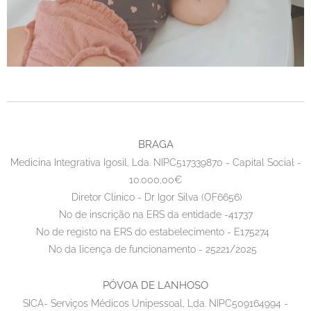
BRAGA
Medicina Integrativa Igosil, Lda. NIPC517339870 - Capital Social -
10.000,00€
Diretor Clinico - Dr Igor Silva (OF6656)
No de inscrição na ERS da entidade -41737
No de registo na ERS do estabelecimento - E175274
No da licença de funcionamento - 25221/2025
PÓVOA DE LANHOSO
SICA- Serviços Médicos Unipessoal, Lda. NIPC509164994 -