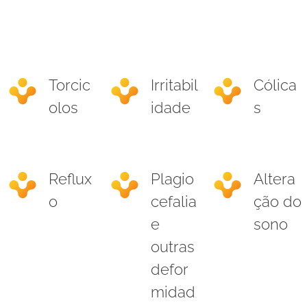
Torcic
Irritabil
Cólica
olos
idade
s
Reflux
Plagio
Altera
o
cefalia
ção do
e
sono
outras
defor
midad